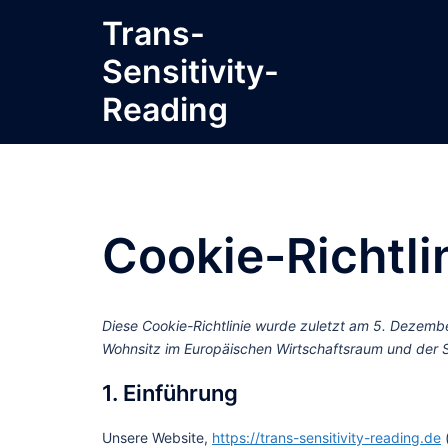
Zum
Trans-
Inhalt
Sensitivity-
springen
Reading
Cookie-Richtli
Diese Cookie-Richtlinie wurde zuletzt am 5. Dezembe
Wohnsitz im Europäischen Wirtschaftsraum und der 
1. Einführung
Unsere Website,
https://trans-sensitivity-reading.de
(